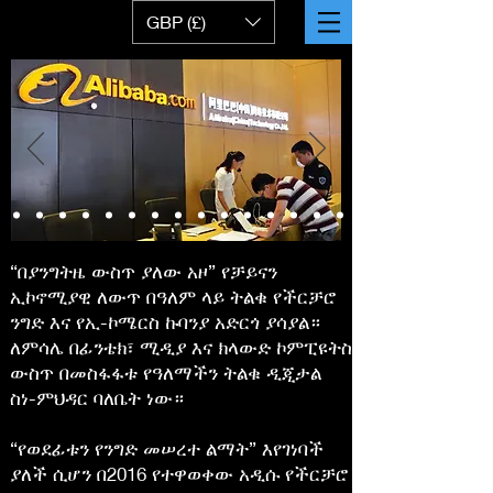
GBP (£)
“በያንግትዜ ውስጥ ያለው አዞ” የቻይናን
ኢኮኖሚያዊ ለውጥ በዓለም ላይ ትልቁ የችርቻሮ
ንግድ እና የኢ-ኮሜርስ ኩባንያ አድርጎ ያሳያል።
ለምሳሌ በፊንቴክ፣ ሚዲያ እና ክላውድ ኮምፒዩትስ
ውስጥ በመስፋፋቱ የዓለማችን ትልቁ ዲጂታል
ስነ-ምህዳር ባለቤት ነው።
“የወደፊቱን የንግድ መሠረተ ልማት” እየገነባች
ያለች ሲሆን በ2016 የተዋወቀው አዲሱ የችርቻሮ