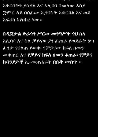
አቅርቦትን ያሳያል እና አሊባባ በመላው እስያ
ጅምር ላይ በሰፊው ኢንቨስት አድርጓል እና ወደ
አፍሪካ እየዘከረ ነው።
በዲጂታል ድራጎን ሥርወ-መንግሥት ጎህ
ስለ
አሊባባ እና ስለ ቻይናውያን ፈጠራ የወደፊት ዕጣ
ፈንታ የበለጠ ይወቁ፡ የቻይናው ክፍለ ዘመን
መቁጠር እና
የቻይና ክፍለ ዘመን ቆጠራ፡ የቻይና
ኩባንያዎች
ኢ-መጽሐፍት
በሱቅ ውስጥ
።