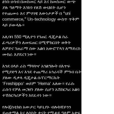
ፅንሰ-ሀሳብ በመስመር ላይ እና ከመስመር ውጭ
ያሉ ዓለማት እንከን የለሽ ውህደት ሲሆን
የተጨመሩ እና ምናባዊ እውነታዎች በ “uni
commerce,” Un-technology ውስጥ ጥቅም
ላይ ይውላሉ።
አሊባባ 550 ሚሊዮን የገጠር ዲጂታል ስራ
ፈጣሪዎችን ለመፍጠር በሚሞክርበት ወቅት
ለቻይና ገጠራማ ሰው አልባ አውሮፕላን ለማድረስ
ሙከራ እያደረገ ነው።
እንደ በላይ ራስ ማጓጓዣ አገልግሎት በእጥፍ
የሚያድግ እና እንደ ተጨማሪ አጎራባች ምግብ ቤት
ያለው ዲቃላ ዲጂታል ሱፐርማርኬት
'Freshippo' ወይም 'Hema' አለው። የራሱ
ራሱን የቻለ መጋዘን ያለው ሲሆን አሽከርካሪ አልባ
ተሽከርካሪዎችን እየፈተነ ነው።
የሎጂስቲክስ አውታር ካይኒያኦ ብሎክቼይንን
ይጠቀማል እና ለሶስት ቀናት የሚቆይ ዓለም አቀፍ