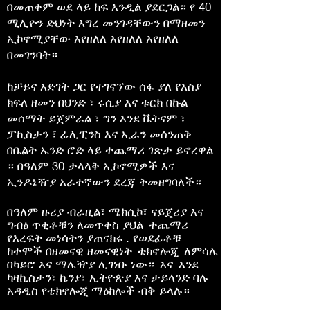
በመጠቀም ወደ ላይ ከፍ እንዲል ያደርጋል። የ 40
ሚሊዮን ድህነት እግረ መንገዳቸውን በማዘመን
ኢኮኖሚያቸው እየዘለለ እየዘለለ እየዘለለ
በመገንባት።
ከቻይና እድገት ጋር የተገናኘው ሰፋ ያለ የእስያ
ክፍለ ዘመን በህንድ ፣ ሩሲያ እና ቱርክ በኩል
መሰማት ይጀምራል ፣ ግን እንደ ቬትናም ፣
ፓኪስታን ፣ ፊሊፒንስ እና ኢራን መሰንጠቅ
በቤልት ኤንድ ሮድ ላይ ተጨማሪ ገጽታ ይኖረዋል
። በዓለም 30 ታላላቅ ኢኮኖሚዎች እና
ኢንዶኔዥያ አራተኛውን ደረጃ ትመዘግባለች።
በዓለም ዙሪያ ብራዚል፣ ሜክሲኮ፣ ናይጄሪያ እና
ግብፅ ጥቂቶቹን ለመጥቀስ ያህል
ተጨማሪ
የእረፍት መነሳትን ያጠናክሩ
. የወደፊቶቹ
ከተሞች በዘመናዊ ዘመናዊነት
ቴክኖሎጂ
ለምሳሌ
በካይሮ እና ማሌዥያ ሊገነቡ ነው።
እና
እንደ
ካዛኪስታን፣ ኬንያ፣ ኢትዮጵያ እና ታይላንድ ባሉ
አዳዲስ የቴክኖሎጂ ማዕከሎች ብቅ ይላሉ።