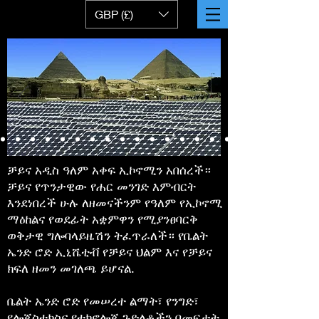
GBP (£)
ቻይና አዲስ ዓለም አቀፍ ኢኮኖሚን አበሰረች።
ቻይና የጥንታዊው የሐር መንገድ እምብርት
እንደነበረች ሁሉ ለዘመናችንም የዓለም የኢኮኖሚ
ማዕከልና የወደፊት አቋምዋን የሚያንፀባርቅ
ወቅታዊ ግሎባላይዜሽን ትፈጥራለች። የቤልት
ኤንድ ሮድ ኢኒሼቲቭ የቻይና ህልም እና የቻይና
ክፍለ ዘመን መገለጫ ይሆናል.
ቤልት ኤንድ ሮድ የመሠረተ ልማት፣ የንግድ፣
የሎጂስቲክስና የቴክኖሎጂ ጉድለቶችን በመፍታት