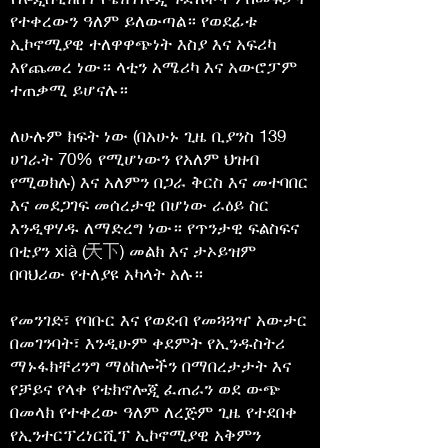
የተቀረውን ዓለም ይለውጣል። የወደፊቱ
ኢኮኖሚያዊ ተለዋዋጭነት እስያ እና አፍሪካ
እየጨመረ ነው። ላቲን አሜሪካ እና አውሮፓም
ተጠቃሚ ይሆናሉ።
ለሁሉም ክፍት ነው (በአሁኑ ጊዜ ቢያንስ 139
ሀገራት 70% የሚሆነውን የአለም ህዝብ
የሚወክሉ) እና አለምን በጋራ ቅርስ እና መተባበር
እና መደጋገፍ መሰረታዊ በሆነው ራዕይ ስር
እንዲዋሃዱ ለማድረግ ነው። የጥንታዊ ፍልስፍና
በቲያን xià (天下) መልክ እና ታኦይዝም
በባህሪው የተለያዩ አካላት አሉ።
የመንገድ፣ የባቡር እና የወደብ የመጓጓዣ አውታር
በመገንባት፣ እንዲሁም ቀደምት የኢንዱስትሪ
ማኑፋክቸሪንግ ማዕከሎችን በማበረታታት እና
የቻይና የላቀ የቴክኖሎጂ ፈጠራን ወደ ውጭ
በመላክ የተቀረው ዓለም ለረጅም ጊዜ የተደበቀ
የኢንተርፕረነርሺፕ ኢኮኖሚያዊ አቅምን