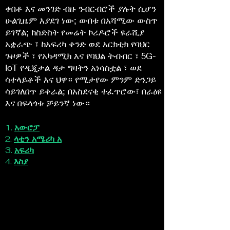
ቀበቶ እና መንገድ ብዙ ንብርብሮች ያሉት ሲሆን
ሁልጊዜም እያደገ ነው; ውበቱ በአሻሚው ውስጥ
ይገኛል; ከስድስት የመሬት ኮሪዶሮች ዩራሺያ
አቋራጭ ፣ ከአፍሪካ ቀንድ ወደ አርክቲክ የባህር
ጉዞዎች ፣ የአካዳሚክ እና የባህል ትብብር ፣ 5G-
IoT የዲጂታል ዳታ ግዛትን አነሳስቷል ፣ ወደ
ሳተላይቶች እና ህዋ። የሚታየው ምንም ድንጋይ
ሳይገለበጥ ይቀራል; በአስደናቂ ተፈጥሮው፣ በራዕዩ
እና በፍላጎቱ ቻይንኛ ነው።
1.
አውሮፓ
2.
ላቲን አሜሪካ አ
3.
አፍሪካ
4.
እስያ