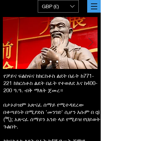
GBP (£)
የቻይና ፍልስፍና ከክርስቶስ ልደት በፊት ከ771-
221 ከክርስቶስ ልደት በፊት የተወለደ እና ከ400-
200 ዓ.ዓ. ብቅ ማለት ጀመረ።
በታኦይዝም አጽናፈ ሰማይ የሚተዳደረው
በቀጣይነት በሚያድስ 'መንገድ' ሲሆን እሱም በ qì
(气); አጽናፈ ሰማይን አንድ ላይ የሚይዝ የህይወት
ጉልበት.
ከክርስቶስ ልደት በፊት ከ4ኛ ዓመት ጀምሮ