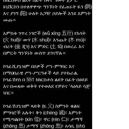
ዩኒቨርስን በተለዋዋጭ ግንኙነት የፈጠሩት ዪን (阴)
እና ያንግ (阳) ሁለት አጋዥ ኃይሎች እንደ እምነት
መጡ።
አምስቱ ንጥረ ነገሮች (wǔ xíng 五行) የእሳት
(火 huǒ)፣ ውሃ (水 shuǐ)፣ እንጨት (木 mù)፣
ብረት (金 ጂን) እና ምድር (土 tǔ) በወረራ እና
በምርት ግንኙነት ውስጥ ይገናኛሉ።
ኮንፊሺያኒዝም በሰዎች ሥነ-ምግባር እና
በማህበራዊ ሥነ-ሥርዓቶች ላይ ያተኩራል.
ኮንፊሽየስ በ 551 ከክርስቶስ ልደት በፊት በፀደይ
እና በመጸው ወቅት የተወለደ የቻይና 'ላዕላይ ሳጅ'
ነበር።
ኮንፊሽያኒዝም ጻድቅ (ዪ 义) ስምንት ቁልፍ
ምግባሮች አሉት፣ ቅን (chéng 诚)፣ እምነት
የሚጣልበት (xìn 信)፣ ቸር (rén 仁)፣ ታማኝ
(zhōng 忠) ታማኝ (zhōng 忠)፣ አሳቢ (shù