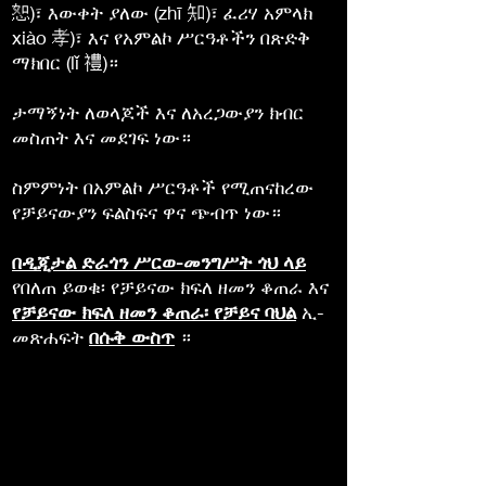
恕)፣ እውቀት ያለው (zhī 知)፣ ፈሪሃ አምላክ
xiào 孝)፣ እና የአምልኮ ሥርዓቶችን በጽድቅ
ማክበር (lǐ 禮)።
ታማኝነት ለወላጆች እና ለአረጋውያን ክብር
መስጠት እና መደገፍ ነው።
ስምምነት በአምልኮ ሥርዓቶች የሚጠናከረው
የቻይናውያን ፍልስፍና ዋና ጭብጥ ነው።
በዲጂታል ድራጎን ሥርወ-መንግሥት ጎህ ላይ
የበለጠ ይወቁ፡ የቻይናው ክፍለ ዘመን ቆጠራ እና
የቻይናው ክፍለ ዘመን ቆጠራ፡ የቻይና ባህል
ኢ-
መጽሐፍት
በሱቅ ውስጥ
።