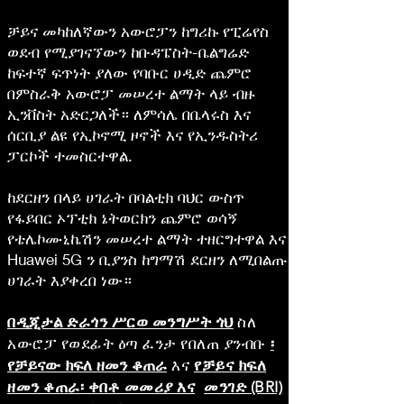
ቻይና መካከለኛውን አውሮፓን ከግሪኩ የፒሬየስ
ወደብ የሚያገናኘውን ከቡዳፔስት-ቤልግሬድ
ከፍተኛ ፍጥነት ያለው የባቡር ሀዲድ ጨምሮ
በምስራቅ አውሮፓ መሠረተ ልማት ላይ ብዙ
ኢንቨስት አድርጋለች።
ለምሳሌ በቤላሩስ እና
ሰርቢያ ልዩ የኢኮኖሚ ዞኖች እና የኢንዱስትሪ
ፓርኮች ተመስርተዋል.
ከደርዘን በላይ ሀገራት በባልቲክ ባህር ውስጥ
የፋይበር ኦፕቲክ ኔትወርክን ጨምሮ ወሳኝ
የቴሌኮሙኒኬሽን መሠረተ ልማት ተዘርግተዋል እና
Huawei 5G ን ቢያንስ ከግማሽ ደርዘን ለሚበልጡ
ሀገራት እያቀረበ ነው።
በዲጂታል ድራጎን ሥርወ መንግሥት ጎህ
ስለ
፡
አውሮፓ የወደፊት ዕጣ ፈንታ የበለጠ ያንብቡ
የቻይናው ክፍለ ዘመን ቆጠራ
እና
የቻይና ክፍለ
ዘመን ቆጠራ፡ ቀበቶ መመሪያ እና
መንገድ (BRI)