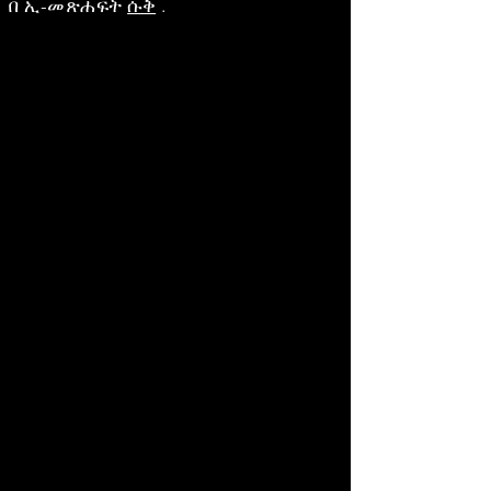
በ ኢ-መጽሐፍት
ሱቅ
.