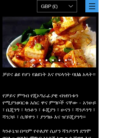
GBP (£)
ቻይና ልዩ የሆነ የልዩነት እና የፍላጎት ባህል አላት።
የቻይና ምግብ የጂኦግራፊያዊ ብዝሃነቱን
የሚያንፀባርቁ አስር ዋና ምግቦች ናቸው - አንሁይ
፣ ቤጂንግ ፣ ካንቶን ፣ ፉጂያን ፣ ሁናን ፣ ሻንዶንግ ፣
ሻንጋይ ፣ ሲቹዋን ፣ ያንግዙ እና ዠይጂያንግ።
ካንቶኒዝ በጣም የተለያየ ሲሆን ሻንዶንግ ደግሞ
የበለጠ የባህር ምግብ አነሳሽ ነው። ሲቹዋን እና