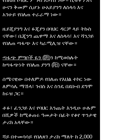
ሁናን ቅመም ሲሆኑ ሁአይያንግ ለስላሳ እና
አንሁይ የበለጠ ተራራማ ነው።
ዜይጂያንግ እና ፉጂያን በባህር ዳርቻ ላይ ትኩስ
ናቸው፣ ቤጂንግ ጨዋማ እና ለስላሳ፣ እና ሻንጋይ
የበለጠ ጣፋጭ እና ካራሚሊዝ ናቸው።
ጣፋጭ ምግቦች ዪን (阴
)ን ከሚወክሉት
ከጣፋጭነት የበለጠ ያንግ (阳) ናቸው።
ሰሜናዊው በተለምዶ የበለጠ የእህል ተኮር ነው
ለምሳሌ ማሽላ፣ ገብስ እና ስንዴ በደቡብ ደግሞ
ከሩዝ ጋር።
ቶፉ፣ ፈንጋይ እና የባህር እንጨት እንዲሁ ሁሉም
በሺዎች ከሚቆጠሩ ዓመታት በፊት የቆየ ጥንታዊ
ታሪክ አላቸው።
ሻይ በተመሳሳይ የበለጸገ ታሪክ ማለት ከ 2,000