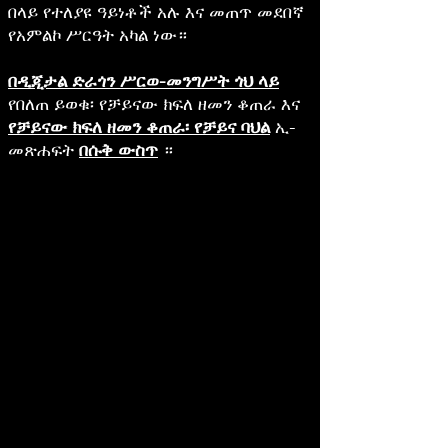
በላይ የተለያዩ ዓይነቶች አሉ እና መጠጥ መደበኛ
የአምልኮ ሥርዓት አካል ነው።
በዲጂታል ድራጎን ሥርወ-መንግሥት ጎህ ላይ
የበለጠ ይወቁ፡ የቻይናው ክፍለ ዘመን ቆጠራ እና
የቻይናው ክፍለ ዘመን ቆጠራ፡ የቻይና ባህል
ኢ-
መጽሐፍት
በሱቅ ውስጥ
።