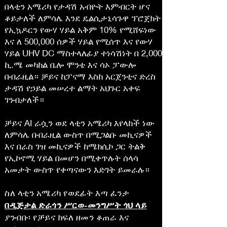
በላቲን አሜሪካ የታዳሽ አብዮት እምብርት ሆና
ቆይታለች ለምሳሌ እንደ ዴልሲታኒሳጉዋ ፕሮጀክት
የኢኳዶርን የውሃ ሃይል አቅም 10% የሚሸፍነው
እና ለ 500,000 ሰዎች ሃይል የሚሰጥ እና የውሃ
ሃይል UHV DC ማስተላለፊያ ተነሳሽነት በ 2,000
ኪ.ሜ መካከል ቤሎ ሞንቴ እና ሳኦ ፓውሎ
በብራዚል። ቻይና ከፓናማ እስከ አርጀንቲና ድረስ
ታዳሽ የኃይል መሠረተ ልማት አህጉር አቀፍ
ገንብታለች።
ቻይና AI ራሷን ወደ ላቲን አሜሪካ እየላከች ነው
ለምሳሌ በብራዚል ውስጥ በሚጋልቡ መኪናዎች
እና በራስ ገዝ መኪናዎች ከሜክሲኮ ጋር ትልቅ
የኢኮኖሚ ሃይል በመሆን በሚቀጥሉት ሰላሳ
አመታት ውስጥ የቀጣናውን እድገት ይመራሉ።
ስለ ላቲን አሜሪካ የወደፊት እጣ ፈንታ
በዲጅታል ድራጎን ሥርወ-መንግሥት ጎህ ላይ
ያንብቡ፡ የቻይና ክፍለ ዘመን ቆጠራ እና