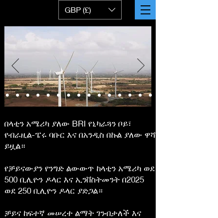
GBP (£)
በላቲን አሜሪካ ያለው BRI የኒካራጓን ቦይ፣
የብራዚል-ፔሩ ባቡር እና በአንዲስ በኩል ያለው ዋሻ
ይዟል።
የቻይናውያን የንግድ ልውውጥ ከላቲን አሜሪካ ወደ
500 ቢሊዮን ዶላር እና ኢንቨስትመንት በ2025
ወደ 250 ቢሊዮን ዶላር ያድጋል።
ቻይና ከፍተኛ መሠረተ ልማት ገንብታለች እና