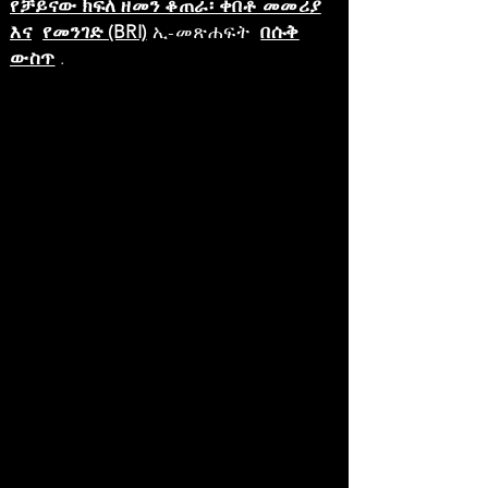
የቻይናው ክፍለ ዘመን ቆጠራ፡ ቀበቶ መመሪያ
እና
የመንገድ (BRI)
ኢ-መጽሐፍት
በሱቅ
ውስጥ
.