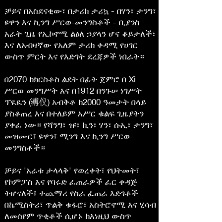
ቻይና በአስደናቂው፣ በታሪክ ታሪኳ - በሃን፣ ታንግ፣
ዩዋን እና ኪንግ ሥርወ-መንግስቶች - ቢያንስ
አራት ጊዜ የኢኮኖሚ ልዕለ ኃያላን ሆና ቆይታለች፣
እና ለአብዛኛው የአለም ታሪክ ቀዳሚ የሀገር
ውስጥ ምርት እና የእድገት ደረጃዎች ነበራት።
በ2070 ከክርስቶስ ልደት በፊት ጀምሮ በ Xi
ሥርወ መንግሥት እና በ1912 በንጉሠ ነገሥት
ፕዪዪን (溥仪) አብቅቶ ከ2000 ዓመታት በላይ
ያስቆጠረ እና በተለይም አሥር ቁልፍ ጊዜያትን
ያቀፈ ነው። የሻንግ፣ ዡ፣ ኪን፣ ሃን፣ ሱኢ፣ ታንግ፣
መዝሙር፣ ዩዋን፣ ሚንግ እና ኪንግ ሥርወ-
መንግስቶች።
ቻይና 'አራቱ ታላላቅ' የወረቀት፣ የህትመት፣
የኮምፓስ እና የባሩድ ፈጠራዎች ፈር ቀዳጅ
ትሆናለች፣ ተጨማሪ የስራ ፈጠራ እድገቶች
በኬሚስትሪ፣ ጥልቅ ቁፋሮ፣ አስትሮኖሚ እና ሂሳብ
ለመሰየም ጥቂቶች ሲሆኑ ከእነዚህ ውስጥ