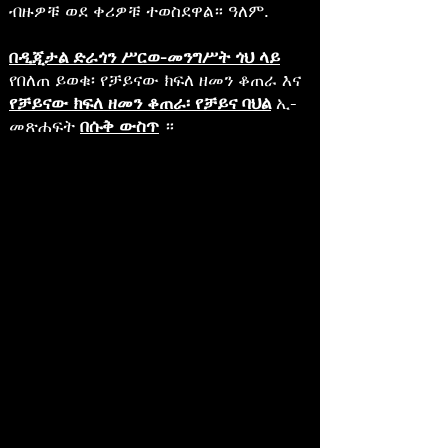
ብዙዎቹ ወደ ቀሪዎቹ ተወስደዋል። ዓለም.
በዲጂታል ድራጎን ሥርወ-መንግሥት ጎህ ላይ
የበለጠ ይወቁ፡ የቻይናው ክፍለ ዘመን ቆጠራ እና
የቻይናው ክፍለ ዘመን ቆጠራ፡ የቻይና ባህል
ኢ-
መጽሐፍት
በሱቅ ውስጥ
።