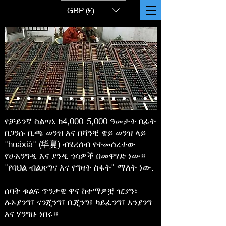
GBP (£)
የቻይንኛ ስልጣኔ ከ4,000-5,000 ዓመታት በፊት
በጋንሱ ቢጫ ወንዝ እና በሻንቺ ዌይ ወንዝ ላይ
"huáxià" (华夏) ብሄረሰብ የተመሰረተው
የሁአንግዲ እና ያንዲ ጎሳዎች በመዋሃድ ነው።
"የባህል ብልጽግና እና የግዛት ስፋት" ማለት ነው.
ሰባት ቁልፍ ጥንታዊ ዋና ከተማዎቿ ዢያን፣
ሉኦያንግ፣ ናንጂንግ፣ ቤጂንግ፣ ካይፈንግ፣ አንያንግ
እና ሃንግዙ ነበሩ።